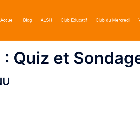
Accueil
Blog
ALSH
Club Educatif
Club du Mercredi
 :
Quiz et Sondag
NU