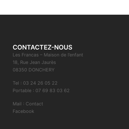
CONTACTEZ-NOUS
Les Francas – Maison de l’enfant
18, Rue Jean Jaurès
08350 DONCHERY
Tel : 03 24 26 05 22
Portable : 07 69 83 03 62
Mail : Contact
Facebook