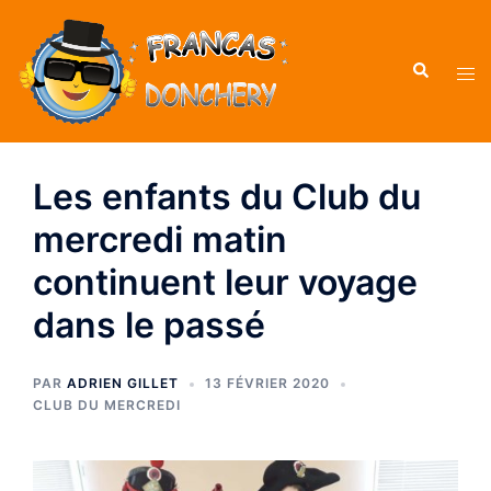
Aller
au
Recherche
contenu
Ouvr
le
men
Les enfants du Club du
mercredi matin
continuent leur voyage
dans le passé
PAR
ADRIEN GILLET
13 FÉVRIER 2020
CLUB DU MERCREDI