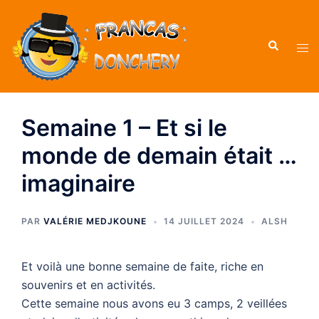
Aller
au
Recherche
contenu
Ouvr
le
men
Semaine 1 – Et si le
monde de demain était …
imaginaire
PAR
VALÉRIE MEDJKOUNE
14 JUILLET 2024
ALSH
Et voilà une bonne semaine de faite, riche en
souvenirs et en activités.
Cette semaine nous avons eu 3 camps, 2 veillées