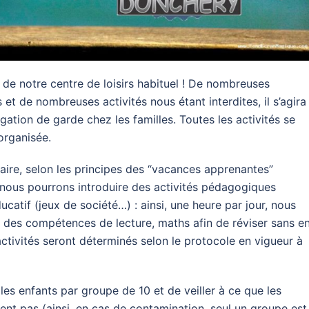
as de notre centre de loisirs habituel ! De nombreuses
et de nombreuses activités nous étant interdites, il s’agira
gation de garde chez les familles. Toutes les activités se
organisée.
ire, selon les principes des “vacances apprenantes”
, nous pourrons introduire des activités pédagogiques
ucatif (jeux de société…) : ainsi, une heure par jour, nous
t des compétences de lecture, maths afin de réviser sans e
 activités seront déterminés selon le protocole en vigueur à
 les enfants par groupe de 10 et de veiller à ce que les
ent pas (ainsi, en cas de contamination, seul un groupe est