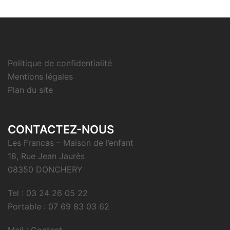
Politique de confidentialité
Mentions légales
Plan du site
CONTACTEZ-NOUS
Les Francas – Maison de l’enfant
18, Rue Jean Jaurès
08350 DONCHERY
Tel : 03 24 26 05 22
Portable : 07 69 83 03 62