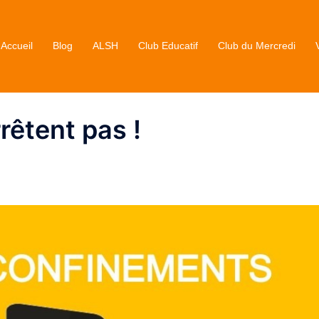
Accueil
Blog
ALSH
Club Educatif
Club du Mercredi
rêtent pas !